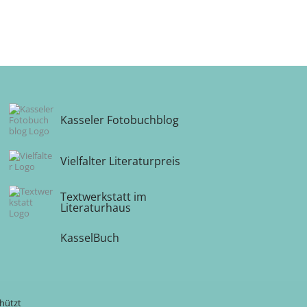
Kasseler Fotobuchblog
Vielfalter Literaturpreis
Textwerkstatt im
Literaturhaus
KasselBuch
chützt