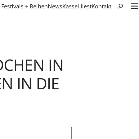
Suchen
Festivals + Reihen
News
Kassel liest
Kontakt
DCHEN IN
N IN DIE