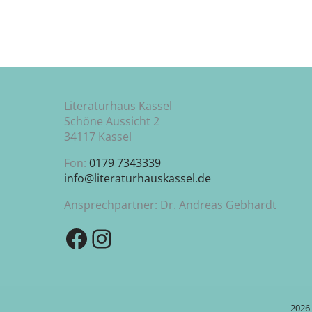
Literaturhaus Kassel
Schöne Aussicht 2
34117 Kassel
Fon:
0179 7343339
info@literaturhauskassel.de
Ansprechpartner: Dr. Andreas Gebhardt
Zu unserer Facebook-Seite
Zu unserem Instagram-Kanal
2026 