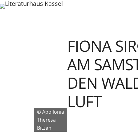
Zum
Inhalt
springen
FIONA SIR
AM SAMST
DEN WALD
LUFT
Apollonia
Theresa
Bitzan