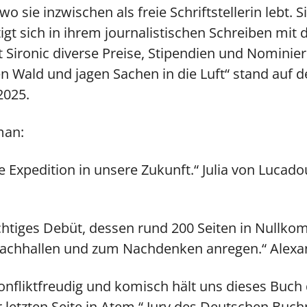
o sie inzwischen als freie Schriftstellerin lebt. 
 sich in ihrem journalistischen Schreiben mit di
elt Sironic diverse Preise, Stipendien und Nomin
 Wald und jagen Sachen in die Luft“ stand auf de
2025.
man:
se Expedition in unsere Zukunft.“ Julia von Lucado
ichtiges Debüt, dessen rund 200 Seiten in Nullk
nachhallen und zum Nachdenken anregen.“ Alexan
 konfliktfreudig und komisch hält uns dieses Buch
 letzten Seite in Atem.“ Jury des Deutschen Buch