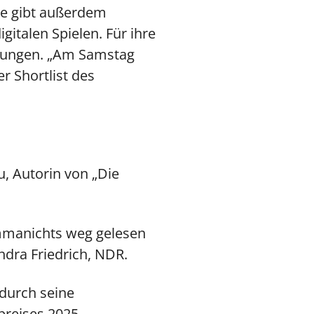
Sie gibt außerdem
gitalen Spielen. Für ihre
ierungen. „Am Samstag
r Shortlist des
u, Autorin von „Die
ommanichts weg gelesen
dra Friedrich, NDR.
 durch seine
preises 2025.