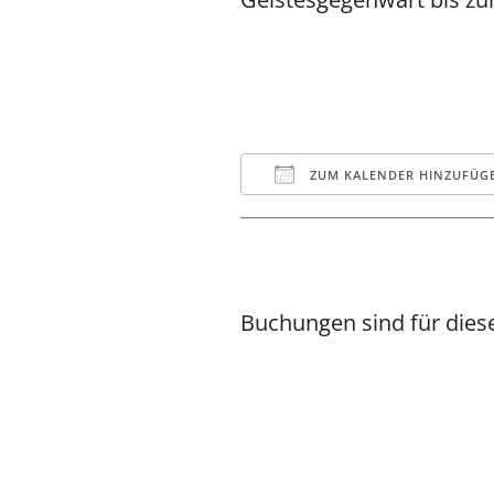
ZUM KALENDER HINZUFÜG
ICS herunterladen
Google Kalende
iCalendar
Offi
Buchungen sind für diese