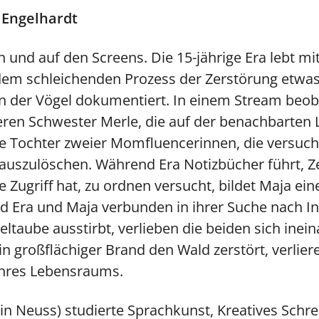
 Engelhardt
n und auf den Screens. Die 15-jährige Era lebt mi
em schleichenden Prozess der Zerstörung etwas
n der Vögel dokumentiert. In einem Stream beoba
ren Schwester Merle, die auf der benachbarten L
 die Tochter zweier Momfluencerinnen, die versuch
t auszulöschen. Während Era Notizbücher führt, 
ie Zugriff hat, zu ordnen versucht, bildet Maja ein
d Era und Maja verbunden in ihrer Suche nach In
ltaube ausstirbt, verlieben die beiden sich inein
ein großflächiger Brand den Wald zerstört, verli
ihres Lebensraums.
 in Neuss) studierte Sprachkunst, Kreatives Schr