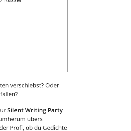
aten verschiebst? Oder
fallen?
zur
Silent Writing Party
 drumherum übers
er Profi, ob du Gedichte