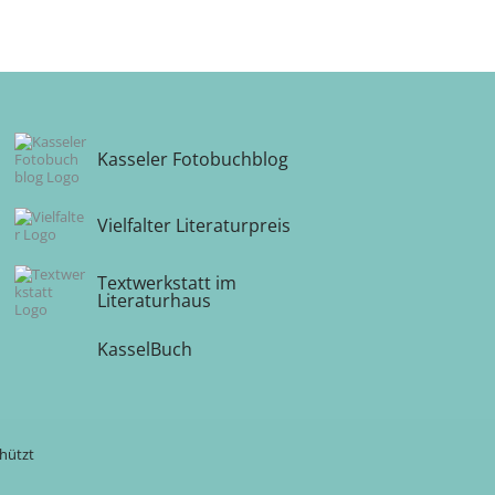
Kasseler Fotobuchblog
Vielfalter Literaturpreis
Textwerkstatt im
Literaturhaus
KasselBuch
chützt