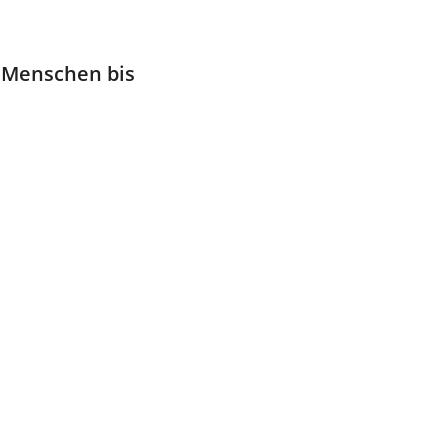
r Menschen bis
Office 365
Outlo