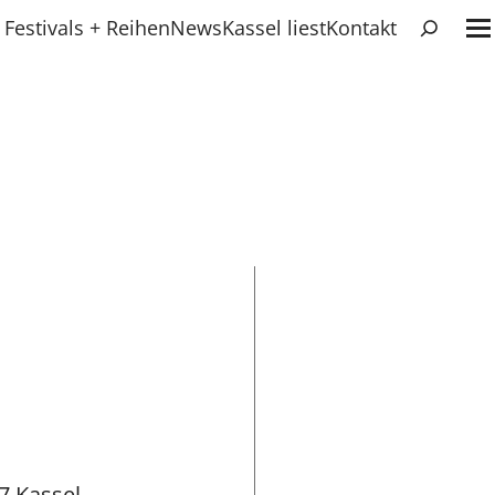
Suchen
Festivals + Reihen
News
Kassel liest
Kontakt
7 Kassel