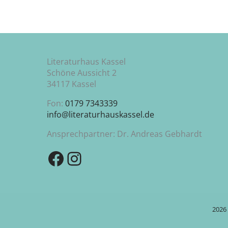
Literaturhaus Kassel
Schöne Aussicht 2
34117 Kassel
Fon:
0179 7343339
info@literaturhauskassel.de
Ansprechpartner: Dr. Andreas Gebhardt
Zu unserer Facebook-Seite
Zu unserem Instagram-Kanal
2026 