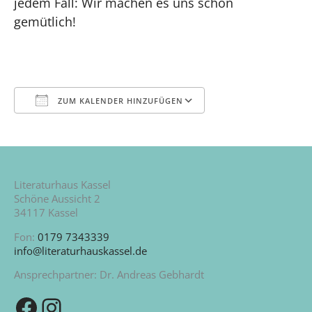
jedem Fall: Wir machen es uns schön
gemütlich!
ZUM KALENDER HINZUFÜGEN
ICS herunterladen
Google Kalende
Literaturhaus Kassel
Schöne Aussicht 2
34117 Kassel
Fon:
0179 7343339
info@literaturhauskassel.de
Ansprechpartner: Dr. Andreas Gebhardt
Zu unserer Facebook-Seite
Zu unserem Instagram-Kanal