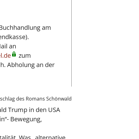
 (Buchhandlung am
endkasse).
ail an
l.de
zum
ch. Abholung an der
nald Trump in den USA
in“- Bewegung,
lität. Was „alternative