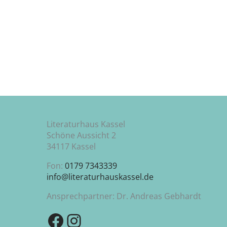
ICS herunterladen
Literaturhaus Kassel
Schöne Aussicht 2
34117 Kassel
Fon:
0179 7343339
info@literaturhauskassel.de
Ansprechpartner: Dr. Andreas Gebhardt
Zu unserer Facebook-Seite
Zu unserem Instagram-Kanal