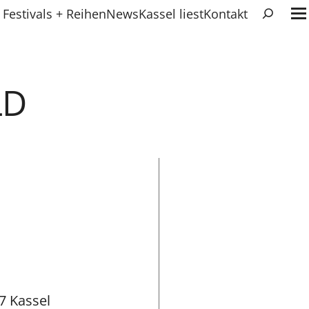
Suchen
Festivals + Reihen
News
Kassel liest
Kontakt
LD
7 Kassel