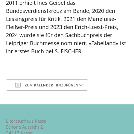
2011 erhielt Ines Geipel das
Bundesverdienstkreuz am Bande, 2020 den
Lessingpreis für Kritik, 2021 den Marieluise-
Fleißer-Preis und 2023 den Erich-Loest-Preis,
2024 wurde sie für den Sachbuchpreis der
Leipziger Buchmesse nominiert. »Fabelland« ist
ihr erstes Buch bei S. FISCHER.
ZUM KALENDER HINZUFÜGEN
ICS herunterladen
Google Kalender
iCalendar
Office 365
Outlook Live
Literaturhaus Kassel
Schöne Aussicht 2
34117 Kassel