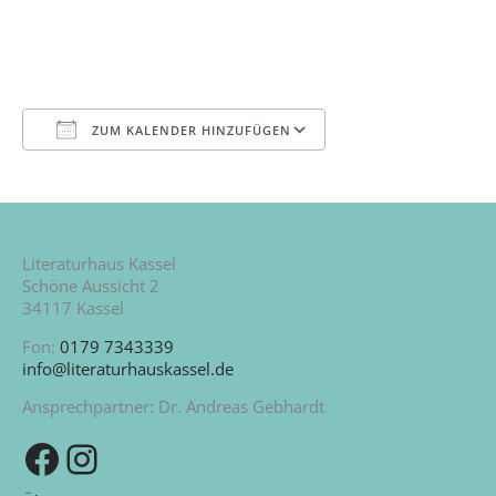
ZUM KALENDER HINZUFÜGEN
ICS herunterladen
Google Kalende
Literaturhaus Kassel
Schöne Aussicht 2
34117 Kassel
Fon:
0179 7343339
info@literaturhauskassel.de
Ansprechpartner: Dr. Andreas Gebhardt
Zu unserer Facebook-Seite
Zu unserem Instagram-Kanal