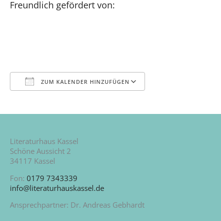
Freundlich gefördert von:
ZUM KALENDER HINZUFÜGEN
ICS herunterladen
Google Kalende
Literaturhaus Kassel
Schöne Aussicht 2
34117 Kassel
Fon:
0179 7343339
info@literaturhauskassel.de
Ansprechpartner: Dr. Andreas Gebhardt