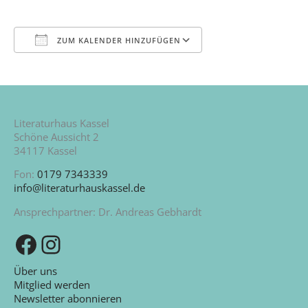
ZUM KALENDER HINZUFÜGEN
ICS herunterladen
Google Kalender
iCalendar
Office 365
Outlook Live
Literaturhaus Kassel
Schöne Aussicht 2
34117 Kassel
Fon:
0179 7343339
info@literaturhauskassel.de
Ansprechpartner: Dr. Andreas Gebhardt
Zu unserer Facebook-Seite
Zu unserem Instagram-Kanal
Über uns
Mitglied werden
Newsletter abonnieren