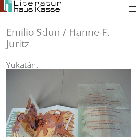
Zum
Inhalt
springen
Emilio Sdun / Hanne F.
Juritz
Yukatán.