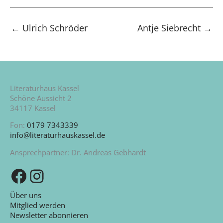
←
Ulrich Schröder
Antje Siebrecht
→
Literaturhaus Kassel
Schöne Aussicht 2
34117 Kassel
Fon:
0179 7343339
info@literaturhauskassel.de
Ansprechpartner: Dr. Andreas Gebhardt
Zu unserer Facebook-Seite
Zu unserem Instagram-Kanal
Über uns
Mitglied werden
Newsletter abonnieren