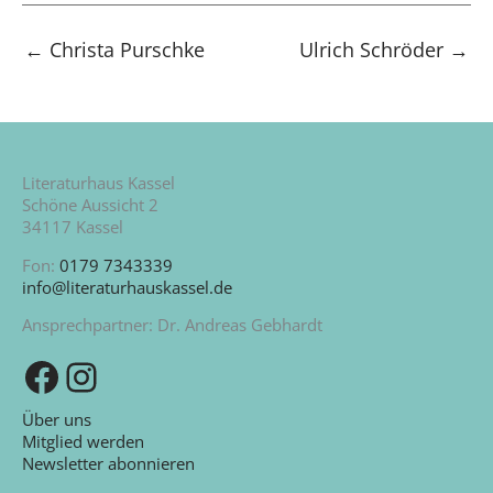
←
Christa Purschke
Ulrich Schröder
→
Literaturhaus Kassel
Schöne Aussicht 2
34117 Kassel
Fon:
0179 7343339
info@literaturhauskassel.de
Ansprechpartner: Dr. Andreas Gebhardt
Zu unserer Facebook-Seite
Zu unserem Instagram-Kanal
Über uns
Mitglied werden
Newsletter abonnieren